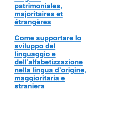
patrimoniales,
majoritaires et
étrangères
Come supportare lo
sviluppo del
linguaggio e
dell’alfabetizzazione
nella lingua d’origine,
maggioritaria e
straniera
Πώς υποστηρίζεται η
ανάπτυξη της
γλώσσας και του
γραμματισμού στη
διδασκαλία γλωσσών