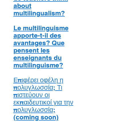
about
multilingualism?
Le multilinguisme
apporte-t-il des
avantages? Que
pensent les
enseignants du
multilinguisme?
Επιφέρει οφέλη η
πολυγλωσσία; Τι
πιστεύουν οι
εκπαιδευτικοί για την
πολυγλωσσία;
(coming soon)